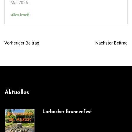
Mai 2026...
Alles lesen
Vorheriger Beitrag
Nächster Beitrag
B
e
i
t
r
a
Aktuelles
g
s
Lorbacher Brunnenfest
n
a